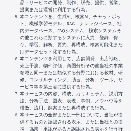
品・サービスの開発、制作、販売、提供、営業、
提案または運営に利用する行為。
本コンテンツを、生成AI、検索AI、チャットボッ
ト、機械学習モデル、RAG、ナレッジベース、社
内データベース、FAQシステム、検索システムそ
の他これらに類するシステムに入力、登録、保
存、学習、解析、要約、再構成、検索可能化また
はデータセット化する行為。
本コンテンツを利用して、店舗開発、出店戦略、
売上予測、物件評価、商圏分析その他当社の事業
領域と同一または類似する分野における教材、研
修、コンサルティング、助言、分析、ツール、サ
ービス等を第三者に提供する行為。
本サービスの内容、構成、カリキュラム、説明方
法、分析手法、図表、表現、事例、ノウハウ等を
模倣、流用、翻案または再構成する行為。
本サービスの全部または一部について、当社が提
供するものと誤認される表示、または当社との提
携・協業・承認があると誤認される表示を行う行